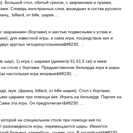
ар). Большой стол, обитый сукном, с закраинами и лузами,
ми. Словарь иностранных слов, вошедших в состав русского
ц., billiard, от bille, шарик …
с закраинами (бортами) и шестью подвесными к углам и
и), для известной игры, и сама игра, посредством кия и
 двух круглых четырехугольников&#8230; …
lle шар), 1) игра с шарами (диаметр 61 61,5 см) и кием
 на столе с бортами. Предшественник бильярда игра в шары
 Как настольная игра впервые&#8230; …
, муж. (франц. billard, от bille шарик). Стол с бортами,
ыми шарами при помощи кия. Играть на бильярде. Партия на
 Сама эта игра. Он предпочитает&#8230; …
в которой на специальном столе при помощи кия по
т разновидности игры, перемещаются шары. Имеются
кий бильярд, карамболь, снукер, пул. В английский&#8230; …