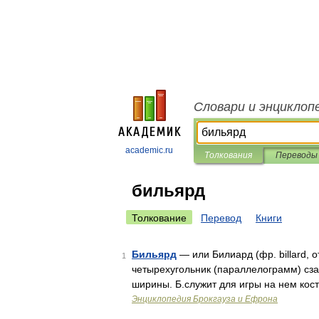
Словари и энциклоп
academic.ru
Толкования
Переводы
бильярд
Толкование
Перевод
Книги
Бильярд
— или Билиард (фр. billard, о
1
четырехугольник (параллелограмм) сза
ширины. Б.служит для игры на нем кос
Энциклопедия Брокгауза и Ефрона