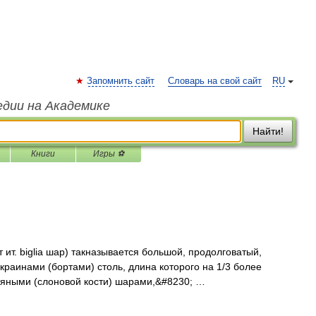
Запомнить сайт
Словарь на свой сайт
RU
едии на Академике
Найти!
Книги
Игры ⚽
т ит. biglia шар) такназывается большой, продолговатый,
краинами (бортами) столь, длина которого на 1/3 более
тяными (слоновой кости) шарами,&#8230; …