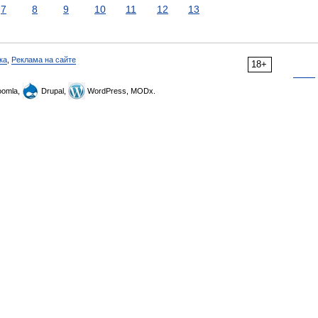
7
8
9
10
11
12
13
ка
,
Реклама на сайте
18+
omla,
Drupal,
WordPress, MODx.