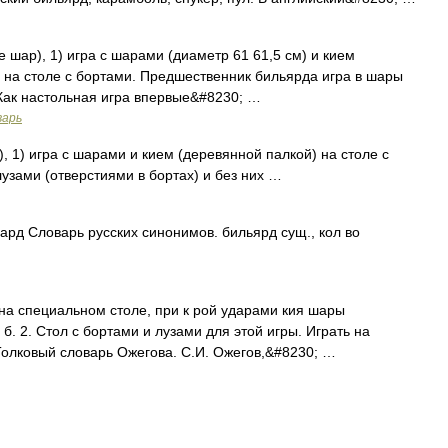
lle шар), 1) игра с шарами (диаметр 61 61,5 см) и кием
 на столе с бортами. Предшественник бильярда игра в шары
 Как настольная игра впервые&#8230; …
варь
р), 1) игра с шарами и кием (деревянной палкой) на столе с
лузами (отверстиями в бортах) и без них …
ард Словарь русских синонимов. бильярд сущ., кол во
на специальном столе, при к рой ударами кия шары
 б. 2. Стол с бортами и лузами для этой игры. Играть на
 Толковый словарь Ожегова. С.И. Ожегов,&#8230; …