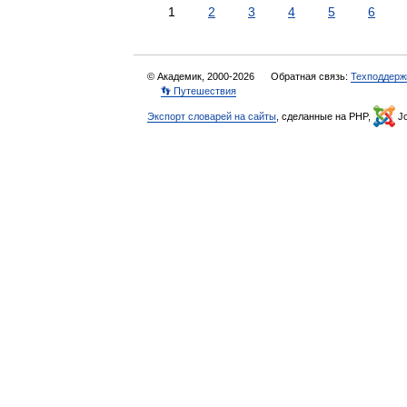
1
2
3
4
5
6
© Академик, 2000-2026
Обратная связь:
Техподдерж
👣 Путешествия
Экспорт словарей на сайты
, сделанные на PHP,
Jo