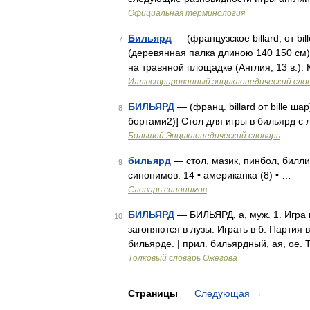
Официальная терминология
Бильярд
— (французское billard, от bi
7
(деревянная палка длиною 140 150 см)
на травяной площадке (Англия, 13 в.).
Иллюстрированный энциклопедический сло
БИЛЬЯРД
— (франц. billard от bille ша
8
бортами2)] Стол для игры в бильярд с 
Большой Энциклопедический словарь
бильярд
— стол, мазик, пинбол, билли
9
синонимов: 14 • американка (8) • …
Словарь синонимов
БИЛЬЯРД
— БИЛЬЯРД, а, муж. 1. Игра 
10
загоняются в лузы. Играть в б. Партия в
бильярде. | прил. бильярдный, ая, ое.
Толковый словарь Ожегова
Страницы
Следующая
→