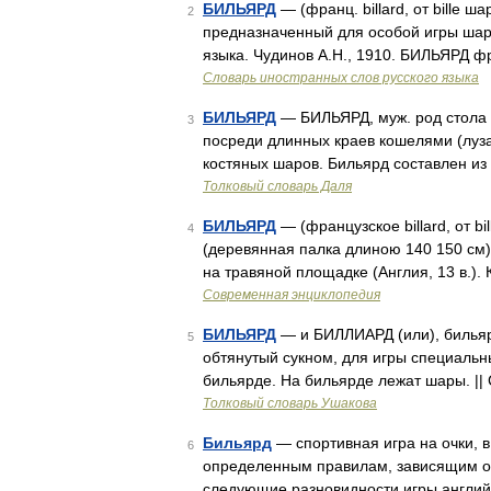
БИЛЬЯРД
— (франц. billard, от bille ш
2
предназначенный для особой игры шара
языка. Чудинов А.Н., 1910. БИЛЬЯРД фран
Словарь иностранных слов русского языка
БИЛЬЯРД
— БИЛЬЯРД, муж. род стола 
3
посреди длинных краев кошелями (лузам
костяных шаров. Бильярд составлен из
Толковый словарь Даля
БИЛЬЯРД
— (французское billard, от bi
4
(деревянная палка длиною 140 150 см)
на травяной площадке (Англия, 13 в.).
Современная энциклопедия
БИЛЬЯРД
— и БИЛЛИАРД (или), бильярда
5
обтянутый сукном, для игры специальн
бильярде. На бильярде лежат шары. ||
Толковый словарь Ушакова
Бильярд
— спортивная игра на очки, 
6
определенным правилам, зависящим о
следующие разновидности игры английс